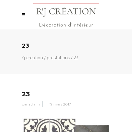
23
r'j creation
/
prestations
/
23
23
par
admin
19 mars 2017