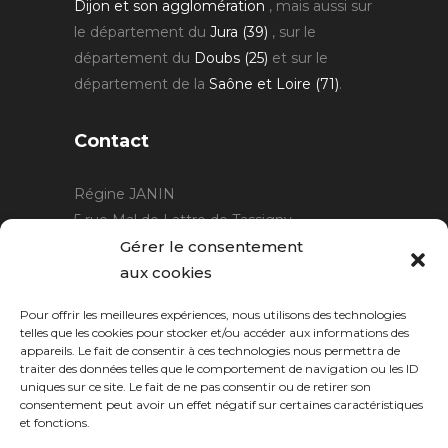
Dijon et son agglomération
, mais aussi sur
le département du
Jura (39)
, sur le
département du
Doubs (25)
et sur le
département de la
Saône et Loire (71)
.
Contact
Régine JANIN
5 rue Mal de Lattre de Tassigny
21220 Gevrey Chambertin
Gérer le consentement
06 15 15 80 29
aux cookies
contact@rjcreation.com
Pour offrir les meilleures expériences, nous utilisons des technologies
Horaires :
sur rendez-vous
.
telles que les cookies pour stocker et/ou accéder aux informations des
appareils. Le fait de consentir à ces technologies nous permettra de
traiter des données telles que le comportement de navigation ou les ID
uniques sur ce site. Le fait de ne pas consentir ou de retirer son
consentement peut avoir un effet négatif sur certaines caractéristiques
et fonctions.