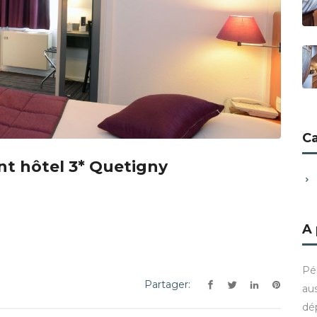
C
t hôtel 3* Quetigny
A
Pé
Partager:
aus
dé