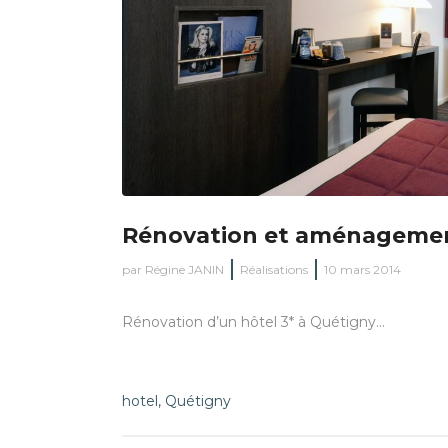
Rénovation et aménagemen
par
Régine JANIN
Réalisations
10 mars 2014
Rénovation d’un hôtel 3* à Quétigny...
hotel
,
Quétigny