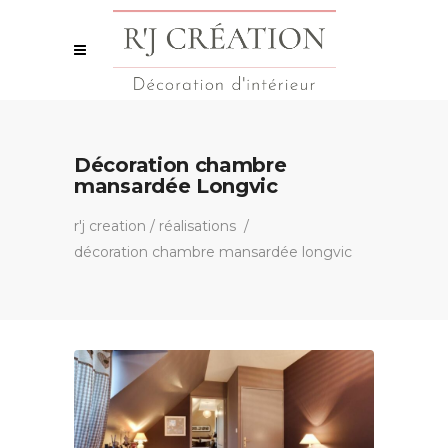
Décoration chambre
mansardée Longvic
r'j creation
/
réalisations
/
décoration chambre mansardée longvic