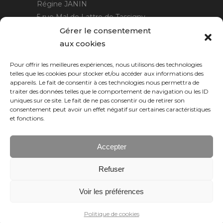
Régine JANIN
5 rue Mal de Lattre de Tassigny
21220 Gevrey Chambertin
Gérer le consentement
06 15 15 80 29
aux cookies
contact@rjcreation.com
Pour offrir les meilleures expériences, nous utilisons des technologies
Horaires :
sur rendez-vous
.
telles que les cookies pour stocker et/ou accéder aux informations des
appareils. Le fait de consentir à ces technologies nous permettra de
traiter des données telles que le comportement de navigation ou les ID
uniques sur ce site. Le fait de ne pas consentir ou de retirer son
consentement peut avoir un effet négatif sur certaines caractéristiques
et fonctions.
Accepter
Refuser
Numeric Web
Dijon
Voir les préférences
© 2026 RJ création, tous droits réservés.
Politique de cookies