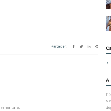
Partager:
C
A
Pé
aus
dé
ommentaire.