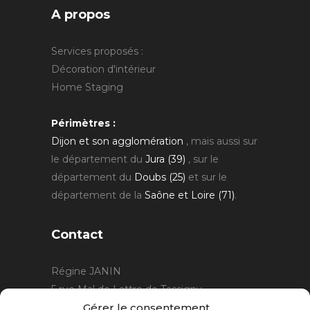
A propos
Services proposés :
Décoration d'intérieur
Home Staging
Périmètres :
Dijon et son agglomération
, mais aussi sur
le département du
Jura (39)
, sur le
département du
Doubs (25)
et sur le
département de la
Saône et Loire (71)
.
Contact
Régine JANIN
5 rue Mal de Lattre de Tassigny
21220 Gevrey Chambertin
Gérer le consentement