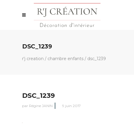
DSC_1239
r'j creation
/
chambre enfants
/
dsc_1239
DSC_1239
par
Régine JANIN
9 juin 2017