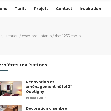
ions
Tarifs
Projets
Contact
Inspiration
r'j creation
/
chambre enfants
/
dsc_1235 comp
rnières réalisations
Rénovation et
aménagement hôtel 3*
Quetigny
10 mars 2014
Décoration chambre