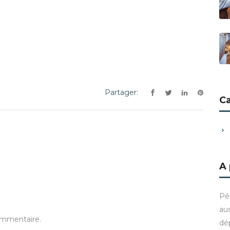
Partager:
C
A
Pé
aus
ommentaire.
dé