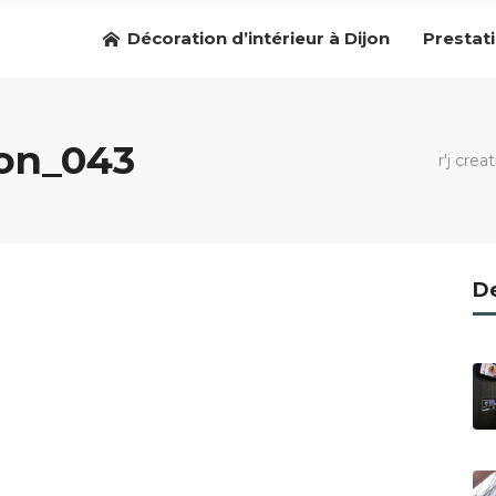
Décoration d’intérieur à Dijon
Prestat
ion_043
r'j crea
De