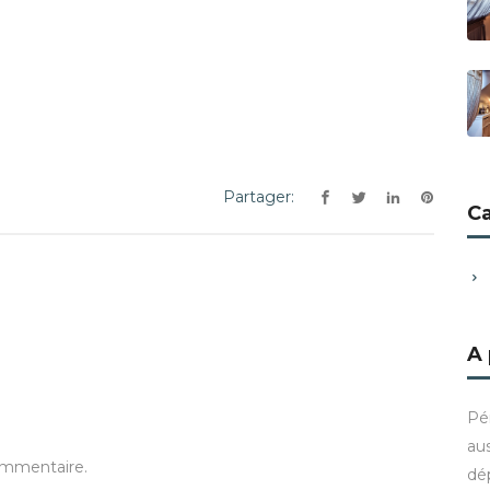
Partager:
C
A
Pé
aus
ommentaire.
dé