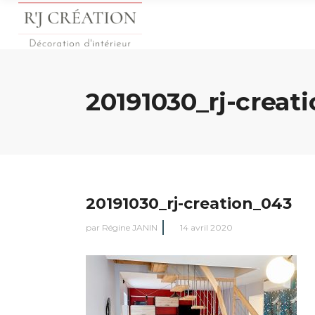
20191030_rj-creat
20191030_rj-creation_043
par
Régine JANIN
14 avril 2020