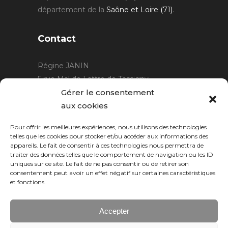
département de la
Saône et Loire (71)
.
Contact
Régine JANIN
5 rue Mal de Lattre de Tassigny
21220 Gevrey Chambertin
Gérer le consentement
06 15 15 80 29
aux cookies
contact@rjcreation.com
Pour offrir les meilleures expériences, nous utilisons des technologies
Horaires :
sur rendez-vous
.
telles que les cookies pour stocker et/ou accéder aux informations des
appareils. Le fait de consentir à ces technologies nous permettra de
traiter des données telles que le comportement de navigation ou les ID
uniques sur ce site. Le fait de ne pas consentir ou de retirer son
consentement peut avoir un effet négatif sur certaines caractéristiques
et fonctions.
Accepter