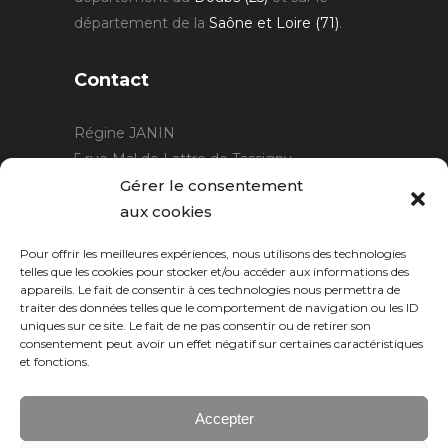
département de la
Saône et Loire (71)
.
Contact
Régine JANIN
5 rue Mal de Lattre de Tassigny
21220 Gevrey Chambertin
Gérer le consentement
06 15 15 80 29
aux cookies
contact@rjcreation.com
Pour offrir les meilleures expériences, nous utilisons des technologies
Horaires :
sur rendez-vous
.
telles que les cookies pour stocker et/ou accéder aux informations des
appareils. Le fait de consentir à ces technologies nous permettra de
traiter des données telles que le comportement de navigation ou les ID
uniques sur ce site. Le fait de ne pas consentir ou de retirer son
consentement peut avoir un effet négatif sur certaines caractéristiques
et fonctions.
Accepter