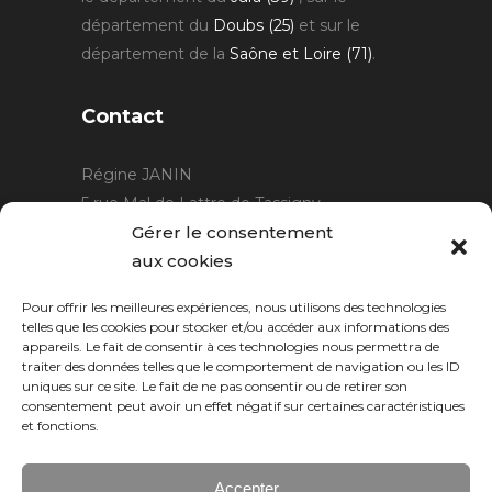
département du
Doubs (25)
et sur le
département de la
Saône et Loire (71)
.
Contact
Régine JANIN
5 rue Mal de Lattre de Tassigny
21220 Gevrey Chambertin
Gérer le consentement
06 15 15 80 29
aux cookies
contact@rjcreation.com
Pour offrir les meilleures expériences, nous utilisons des technologies
Horaires :
sur rendez-vous
.
telles que les cookies pour stocker et/ou accéder aux informations des
appareils. Le fait de consentir à ces technologies nous permettra de
traiter des données telles que le comportement de navigation ou les ID
uniques sur ce site. Le fait de ne pas consentir ou de retirer son
consentement peut avoir un effet négatif sur certaines caractéristiques
et fonctions.
Accepter