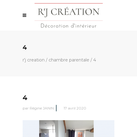
4
r'j creation
/
chambre parentale
/
4
4
par
Régine JANIN
17 avril 2020