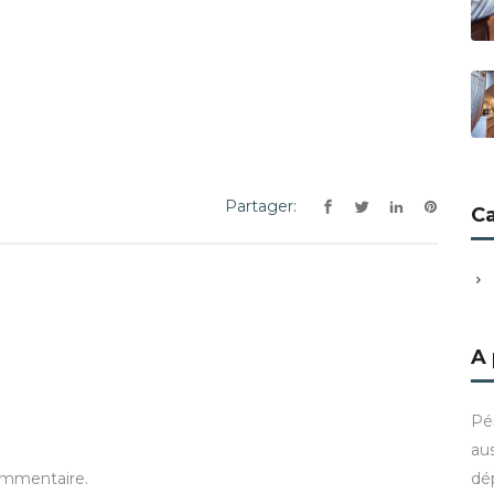
Partager:
C
A
Pé
aus
dé
ommentaire.