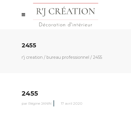
2455
r'j creation
/
bureau professionnel
/
2455
2455
par
Régine JANIN
17 avril 2020