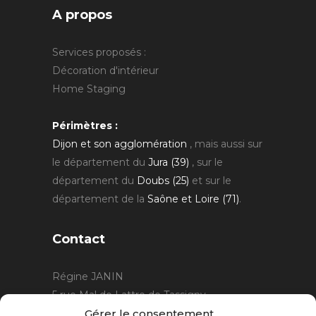
A propos
Services proposés :
Décoration d'intérieur
Home Staging
Périmètres :
Dijon et son agglomération
, mais aussi sur
le département du
Jura (39)
, sur le
département du
Doubs (25)
et sur le
département de la
Saône et Loire (71)
.
Contact
Régine JANIN
5 rue Mal de Lattre de Tassigny
21220 Gevrey Chambertin
Gérer le consentement