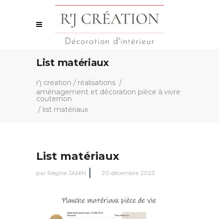
List matériaux
r'j creation
/
réalisations
/
aménagement et décoration pièce à vivre
couternon
/
list matériaux
List matériaux
par
Régine JANIN
20 décembre 2023