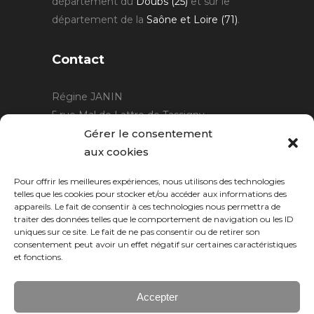
département du
Doubs (25)
et sur le
département de la
Saône et Loire (71)
.
Contact
Régine JANIN
5 rue Mal de Lattre de Tassigny
21220 Gevrey Chambertin
Gérer le consentement
06 15 15 80 29
aux cookies
contact@rjcreation.com
Pour offrir les meilleures expériences, nous utilisons des technologies
Horaires :
sur rendez-vous
.
telles que les cookies pour stocker et/ou accéder aux informations des
appareils. Le fait de consentir à ces technologies nous permettra de
traiter des données telles que le comportement de navigation ou les ID
uniques sur ce site. Le fait de ne pas consentir ou de retirer son
consentement peut avoir un effet négatif sur certaines caractéristiques
et fonctions.
Accepter