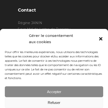
Contact
Régine JANIN
5 rue Mal de Lattre de Tassigny
21220 Gevrey Chambertin
Gérer le consentement
06 15 15 80 29
aux cookies
contact@rjcreation.com
Pour offrir les meilleures expériences, nous utilisons des technologies
Horaires :
sur rendez-vous
.
telles que les cookies pour stocker et/ou accéder aux informations des
appareils. Le fait de consentir à ces technologies nous permettra de
traiter des données telles que le comportement de navigation ou les ID
uniques sur ce site. Le fait de ne pas consentir ou de retirer son
consentement peut avoir un effet négatif sur certaines caractéristiques
et fonctions.
Accepter
Refuser