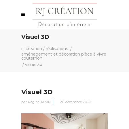
Visuel 3D
r'j creation
/
réalisations
/
aménagement et décoration pièce à vivre
couternon
/
visuel 3d
Visuel 3D
par
Régine JANIN
20 décembre 2023