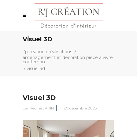
Visuel 3D
r'j creation
/
réalisations
/
aménagement et décoration pièce à vivre
couternon
/
visuel 3d
Visuel 3D
par
Régine JANIN
20 décembre 2023