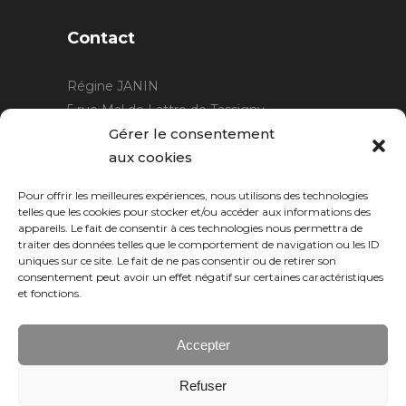
Contact
Régine JANIN
5 rue Mal de Lattre de Tassigny
21220 Gevrey Chambertin
Gérer le consentement
06 15 15 80 29
aux cookies
contact@rjcreation.com
Pour offrir les meilleures expériences, nous utilisons des technologies
Horaires :
sur rendez-vous
.
telles que les cookies pour stocker et/ou accéder aux informations des
appareils. Le fait de consentir à ces technologies nous permettra de
traiter des données telles que le comportement de navigation ou les ID
uniques sur ce site. Le fait de ne pas consentir ou de retirer son
consentement peut avoir un effet négatif sur certaines caractéristiques
et fonctions.
Accepter
Refuser