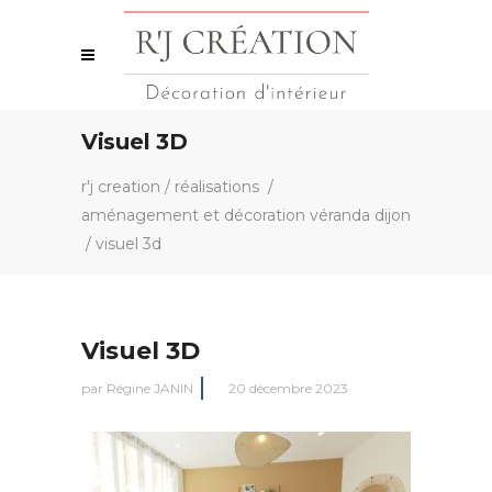
Visuel 3D
r'j creation
/
réalisations
/
aménagement et décoration véranda dijon
/
visuel 3d
Visuel 3D
par
Régine JANIN
20 décembre 2023