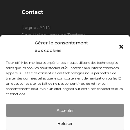
Contact
Régine JANIN
5 rue Mal de Lattre de Tassigny
21220 Gevrey Chambertin
Gérer le consentement
06 15 15 80 29
aux cookies
contact@rjcreation.com
Pour offrir les meilleures expériences, nous utilisons des technologies
Horaires :
sur rendez-vous
.
telles que les cookies pour stocker et/ou accéder aux informations des
appareils. Le fait de consentir à ces technologies nous permettra de
traiter des données telles que le comportement de navigation ou les ID
uniques sur ce site. Le fait de ne pas consentir ou de retirer son
consentement peut avoir un effet négatif sur certaines caractéristiques
et fonctions.
Accepter
Refuser