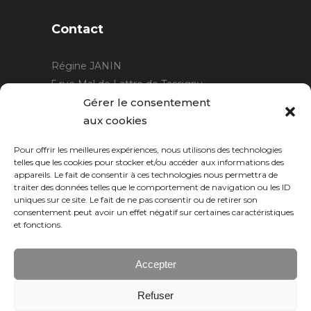
Contact
Régine JANIN
5 rue Mal de Lattre de Tassigny
21220 Gevrey Chambertin
Gérer le consentement
06 15 15 80 29
aux cookies
contact@rjcreation.com
Pour offrir les meilleures expériences, nous utilisons des technologies
Horaires :
sur rendez-vous
.
telles que les cookies pour stocker et/ou accéder aux informations des
appareils. Le fait de consentir à ces technologies nous permettra de
traiter des données telles que le comportement de navigation ou les ID
uniques sur ce site. Le fait de ne pas consentir ou de retirer son
consentement peut avoir un effet négatif sur certaines caractéristiques
et fonctions.
Accepter
Refuser