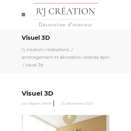
Visuel 3D
r'j creation
/
réalisations
/
aménagement et décoration véranda dijon
/
visuel 3d
Visuel 3D
par
Régine JANIN
20 décembre 2023