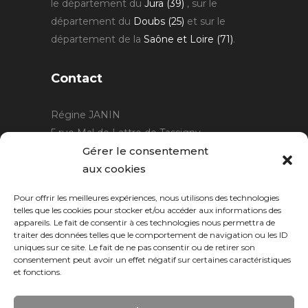
le département du
Jura (39)
, sur le
département du
Doubs (25)
et sur le
département de la
Saône et Loire (71)
.
Contact
Régine JANIN
5 rue Mal de Lattre de Tassigny
21220 Gevrey Chambertin
Gérer le consentement
06 15 15 80 29
aux cookies
contact@rjcreation.com
Pour offrir les meilleures expériences, nous utilisons des technologies
Horaires :
sur rendez-vous
.
telles que les cookies pour stocker et/ou accéder aux informations des
appareils. Le fait de consentir à ces technologies nous permettra de
traiter des données telles que le comportement de navigation ou les ID
uniques sur ce site. Le fait de ne pas consentir ou de retirer son
consentement peut avoir un effet négatif sur certaines caractéristiques
et fonctions.