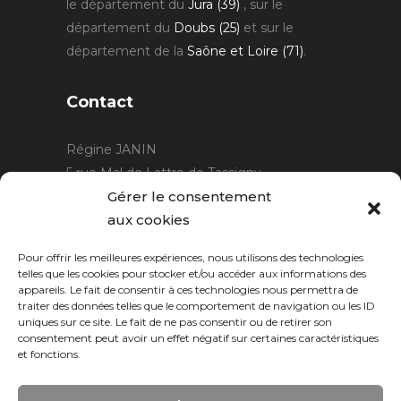
le département du
Jura (39)
, sur le
département du
Doubs (25)
et sur le
département de la
Saône et Loire (71)
.
Contact
Régine JANIN
5 rue Mal de Lattre de Tassigny
21220 Gevrey Chambertin
Gérer le consentement
06 15 15 80 29
aux cookies
contact@rjcreation.com
Pour offrir les meilleures expériences, nous utilisons des technologies
Horaires :
sur rendez-vous
.
telles que les cookies pour stocker et/ou accéder aux informations des
appareils. Le fait de consentir à ces technologies nous permettra de
traiter des données telles que le comportement de navigation ou les ID
uniques sur ce site. Le fait de ne pas consentir ou de retirer son
consentement peut avoir un effet négatif sur certaines caractéristiques
et fonctions.