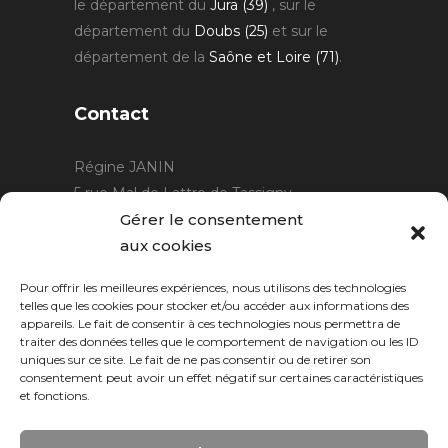
le département du
Jura (39)
, sur le
département du
Doubs (25)
et sur le
département de la
Saône et Loire (71)
.
Contact
Régine JANIN
5 rue Mal de Lattre de Tassigny
21220 Gevrey Chambertin
Gérer le consentement
06 15 15 80 29
aux cookies
contact@rjcreation.com
Pour offrir les meilleures expériences, nous utilisons des technologies
Horaires :
sur rendez-vous
.
telles que les cookies pour stocker et/ou accéder aux informations des
appareils. Le fait de consentir à ces technologies nous permettra de
traiter des données telles que le comportement de navigation ou les ID
uniques sur ce site. Le fait de ne pas consentir ou de retirer son
consentement peut avoir un effet négatif sur certaines caractéristiques
et fonctions.