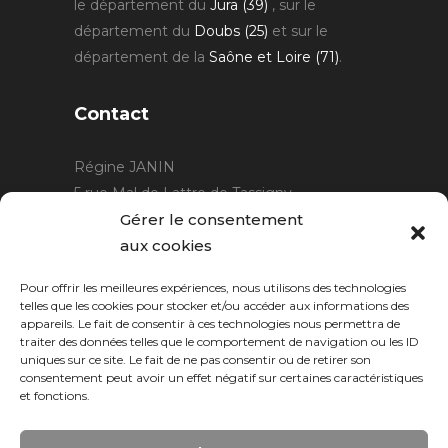
le département du
Jura (39)
, sur le
département du
Doubs (25)
et sur le
département de la
Saône et Loire (71)
.
Contact
Régine JANIN
5 rue Mal de Lattre de Tassigny
21220 Gevrey Chambertin
Gérer le consentement
06 15 15 80 29
aux cookies
contact@rjcreation.com
Pour offrir les meilleures expériences, nous utilisons des technologies
Horaires :
sur rendez-vous
.
telles que les cookies pour stocker et/ou accéder aux informations des
appareils. Le fait de consentir à ces technologies nous permettra de
traiter des données telles que le comportement de navigation ou les ID
uniques sur ce site. Le fait de ne pas consentir ou de retirer son
consentement peut avoir un effet négatif sur certaines caractéristiques
et fonctions.