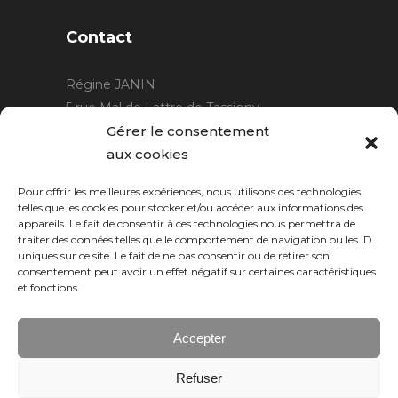
Contact
Régine JANIN
5 rue Mal de Lattre de Tassigny
21220 Gevrey Chambertin
Gérer le consentement
06 15 15 80 29
aux cookies
contact@rjcreation.com
Pour offrir les meilleures expériences, nous utilisons des technologies
Horaires :
sur rendez-vous
.
telles que les cookies pour stocker et/ou accéder aux informations des
appareils. Le fait de consentir à ces technologies nous permettra de
traiter des données telles que le comportement de navigation ou les ID
uniques sur ce site. Le fait de ne pas consentir ou de retirer son
consentement peut avoir un effet négatif sur certaines caractéristiques
et fonctions.
Accepter
Refuser