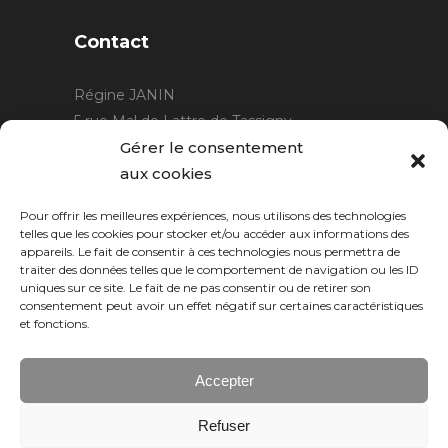
Contact
Régine JANIN
5 rue Mal de Lattre de Tassigny
21220 Gevrey Chambertin
Gérer le consentement
06 15 15 80 29
aux cookies
contact@rjcreation.com
Pour offrir les meilleures expériences, nous utilisons des technologies
Horaires :
sur rendez-vous
.
telles que les cookies pour stocker et/ou accéder aux informations des
appareils. Le fait de consentir à ces technologies nous permettra de
traiter des données telles que le comportement de navigation ou les ID
uniques sur ce site. Le fait de ne pas consentir ou de retirer son
consentement peut avoir un effet négatif sur certaines caractéristiques
et fonctions.
Accepter
Refuser