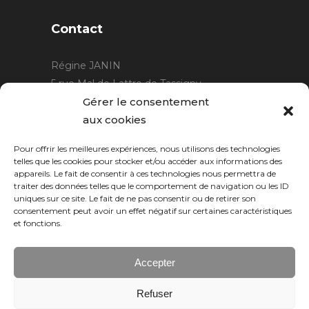
Contact
Régine JANIN
5 rue Mal de Lattre de Tassigny
21220 Gevrey Chambertin
Gérer le consentement
06 15 15 80 29
aux cookies
contact@rjcreation.com
Pour offrir les meilleures expériences, nous utilisons des technologies
Horaires :
sur rendez-vous
.
telles que les cookies pour stocker et/ou accéder aux informations des
appareils. Le fait de consentir à ces technologies nous permettra de
traiter des données telles que le comportement de navigation ou les ID
uniques sur ce site. Le fait de ne pas consentir ou de retirer son
consentement peut avoir un effet négatif sur certaines caractéristiques
et fonctions.
Accepter
Refuser