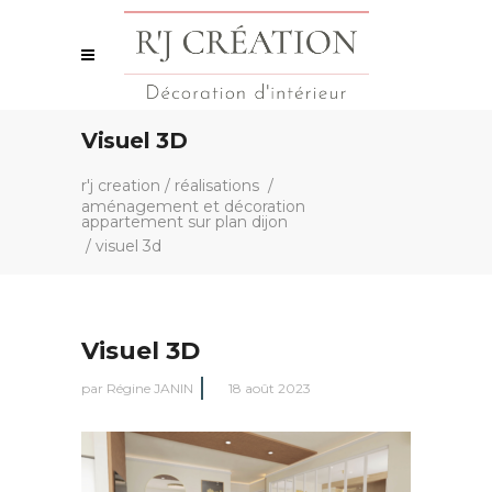
Visuel 3D
r'j creation
/
réalisations
/
aménagement et décoration
appartement sur plan dijon
/
visuel 3d
Visuel 3D
par
Régine JANIN
18 août 2023