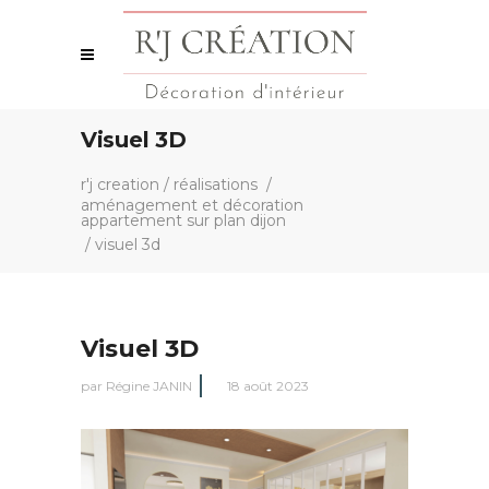
Visuel 3D
r'j creation
/
réalisations
/
aménagement et décoration
appartement sur plan dijon
/
visuel 3d
Visuel 3D
par
Régine JANIN
18 août 2023