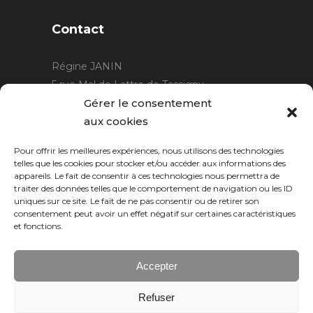
Contact
Régine JANIN
5 rue Mal de Lattre de Tassigny
21220 Gevrey Chambertin
Gérer le consentement
06 15 15 80 29
aux cookies
contact@rjcreation.com
Pour offrir les meilleures expériences, nous utilisons des technologies
Horaires :
sur rendez-vous
.
telles que les cookies pour stocker et/ou accéder aux informations des
appareils. Le fait de consentir à ces technologies nous permettra de
traiter des données telles que le comportement de navigation ou les ID
uniques sur ce site. Le fait de ne pas consentir ou de retirer son
consentement peut avoir un effet négatif sur certaines caractéristiques
et fonctions.
Accepter
Refuser