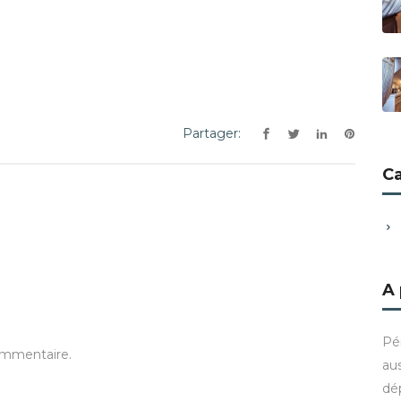
Partager:
C
A
Pé
ommentaire.
aus
dé