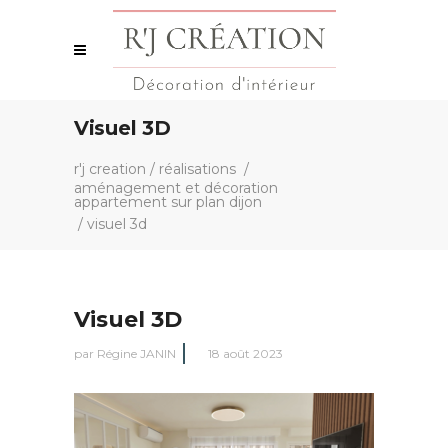
Visuel 3D
r'j creation
/
réalisations
/
aménagement et décoration
appartement sur plan dijon
/
visuel 3d
Visuel 3D
par
Régine JANIN
18 août 2023