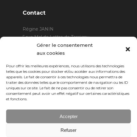
Contact
Régine JANIN
5 rue Mal de Lattre de Tassigny
21220 Gevrey Chambertin
Gérer le consentement
06 15 15 80 29
aux cookies
contact@rjcreation.com
Pour offrir les meilleures expériences, nous utilisons des technologies
Horaires :
sur rendez-vous
.
telles que les cookies pour stocker et/ou accéder aux informations des
appareils. Le fait de consentir à ces technologies nous permettra de
traiter des données telles que le comportement de navigation ou les ID
uniques sur ce site. Le fait de ne pas consentir ou de retirer son
consentement peut avoir un effet négatif sur certaines caractéristiques
et fonctions.
Accepter
Refuser