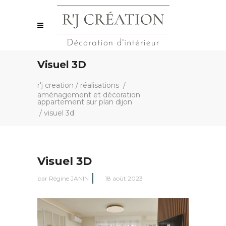
Visuel 3D
r'j creation
/
réalisations
/
aménagement et décoration
appartement sur plan dijon
/
visuel 3d
Visuel 3D
par
Régine JANIN
18 août 2023