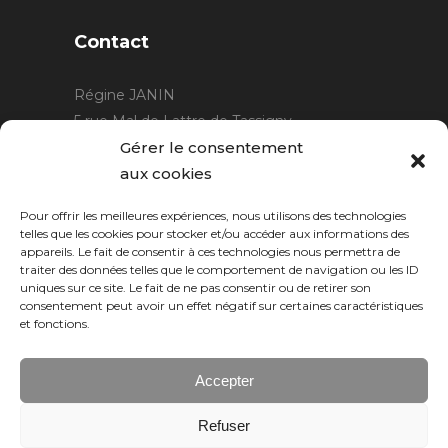
Contact
Régine JANIN
5 rue Mal de Lattre de Tassigny
21220 Gevrey Chambertin
Gérer le consentement
06 15 15 80 29
aux cookies
contact@rjcreation.com
Pour offrir les meilleures expériences, nous utilisons des technologies
Horaires :
sur rendez-vous
.
telles que les cookies pour stocker et/ou accéder aux informations des
appareils. Le fait de consentir à ces technologies nous permettra de
traiter des données telles que le comportement de navigation ou les ID
uniques sur ce site. Le fait de ne pas consentir ou de retirer son
consentement peut avoir un effet négatif sur certaines caractéristiques
et fonctions.
Accepter
Refuser