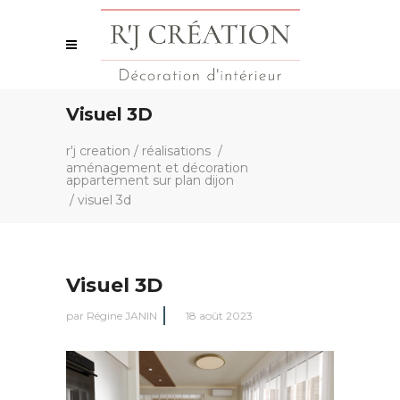
Visuel 3D
r'j creation
/
réalisations
/
aménagement et décoration
appartement sur plan dijon
/
visuel 3d
Visuel 3D
par
Régine JANIN
18 août 2023