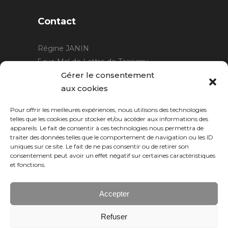
Contact
Régine JANIN
5 rue Mal de Lattre de Tassigny
21220 Gevrey Chambertin
Gérer le consentement
06 15 15 80 29
aux cookies
contact@rjcreation.com
Pour offrir les meilleures expériences, nous utilisons des technologies
Horaires :
sur rendez-vous
.
telles que les cookies pour stocker et/ou accéder aux informations des
appareils. Le fait de consentir à ces technologies nous permettra de
traiter des données telles que le comportement de navigation ou les ID
uniques sur ce site. Le fait de ne pas consentir ou de retirer son
consentement peut avoir un effet négatif sur certaines caractéristiques
et fonctions.
Accepter
Refuser