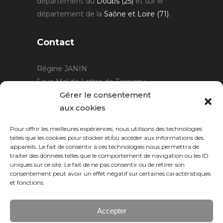
département du
Doubs (25)
et sur le
département de la
Saône et Loire (71)
.
Contact
Régine JANIN
5 rue Mal de Lattre de Tassigny
21220 Gevrey Chambertin
Gérer le consentement
06 15 15 80 29
aux cookies
contact@rjcreation.com
Pour offrir les meilleures expériences, nous utilisons des technologies
Horaires :
sur rendez-vous
.
telles que les cookies pour stocker et/ou accéder aux informations des
appareils. Le fait de consentir à ces technologies nous permettra de
traiter des données telles que le comportement de navigation ou les ID
uniques sur ce site. Le fait de ne pas consentir ou de retirer son
consentement peut avoir un effet négatif sur certaines caractéristiques
et fonctions.
Accepter