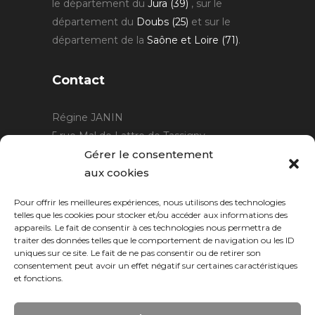
le département du
Jura (39)
, sur le
département du
Doubs (25)
et sur le
département de la
Saône et Loire (71)
.
Contact
Régine JANIN
5 rue Mal de Lattre de Tassigny
21220 Gevrey Chambertin
Gérer le consentement
06 15 15 80 29
aux cookies
contact@rjcreation.com
Pour offrir les meilleures expériences, nous utilisons des technologies
Horaires :
sur rendez-vous
.
telles que les cookies pour stocker et/ou accéder aux informations des
appareils. Le fait de consentir à ces technologies nous permettra de
traiter des données telles que le comportement de navigation ou les ID
uniques sur ce site. Le fait de ne pas consentir ou de retirer son
consentement peut avoir un effet négatif sur certaines caractéristiques
et fonctions.