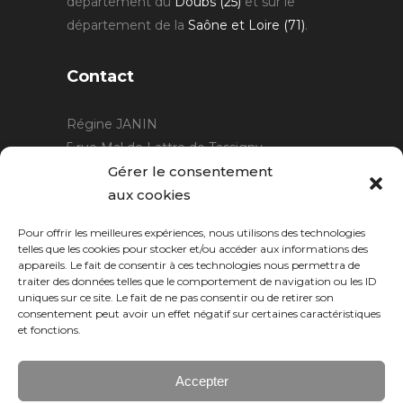
département du
Doubs (25)
et sur le
département de la
Saône et Loire (71)
.
Contact
Régine JANIN
5 rue Mal de Lattre de Tassigny
21220 Gevrey Chambertin
Gérer le consentement
06 15 15 80 29
aux cookies
contact@rjcreation.com
Pour offrir les meilleures expériences, nous utilisons des technologies
Horaires :
sur rendez-vous
.
telles que les cookies pour stocker et/ou accéder aux informations des
appareils. Le fait de consentir à ces technologies nous permettra de
traiter des données telles que le comportement de navigation ou les ID
uniques sur ce site. Le fait de ne pas consentir ou de retirer son
consentement peut avoir un effet négatif sur certaines caractéristiques
et fonctions.
Accepter