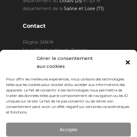
département du
Doubs (25)
et sur le
département de la
Saône et Loire (71)
.
Contact
Régine JANIN
5 rue Mal de Lattre de Tassigny
21220 Gevrey Chambertin
Gérer le consentement
06 15 15 80 29
aux cookies
contact@rjcreation.com
Pour offrir les meilleures expériences, nous utilisons des technologies
Horaires :
sur rendez-vous
.
telles que les cookies pour stocker et/ou accéder aux informations des
appareils. Le fait de consentir à ces technologies nous permettra de
traiter des données telles que le comportement de navigation ou les ID
uniques sur ce site. Le fait de ne pas consentir ou de retirer son
consentement peut avoir un effet négatif sur certaines caractéristiques
et fonctions.
Accepter