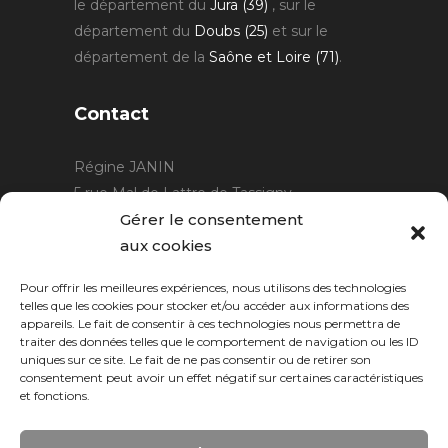
le département du
Jura (39)
, sur le
département du
Doubs (25)
et sur le
département de la
Saône et Loire (71)
.
Contact
Régine JANIN
5 rue Mal de Lattre de Tassigny
21220 Gevrey Chambertin
Gérer le consentement
06 15 15 80 29
aux cookies
contact@rjcreation.com
Pour offrir les meilleures expériences, nous utilisons des technologies
Horaires :
sur rendez-vous
.
telles que les cookies pour stocker et/ou accéder aux informations des
appareils. Le fait de consentir à ces technologies nous permettra de
traiter des données telles que le comportement de navigation ou les ID
uniques sur ce site. Le fait de ne pas consentir ou de retirer son
consentement peut avoir un effet négatif sur certaines caractéristiques
et fonctions.