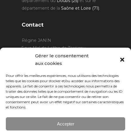
département du
Doubs (25)
et sur le
département de la
Saône et Loire (71)
.
Contact
Régine JANIN
5 rue Mal de Lattre de Tassigny
21220 Gevrey Chambertin
Gérer le consentement
06 15 15 80 29
aux cookies
contact@rjcreation.com
Pour offrir les meilleures expériences, nous utilisons des technologies
Horaires :
sur rendez-vous
.
telles que les cookies pour stocker et/ou accéder aux informations des
appareils. Le fait de consentir à ces technologies nous permettra de
traiter des données telles que le comportement de navigation ou les ID
uniques sur ce site. Le fait de ne pas consentir ou de retirer son
consentement peut avoir un effet négatif sur certaines caractéristiques
et fonctions.
Accepter