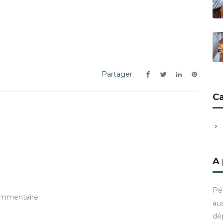
Partager:
C
A
Pé
ommentaire.
aus
dé