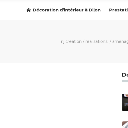
Décoration d’intérieur à Dijon
Prestat
r'j creation
/
réalisations
/
aménag
De