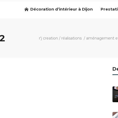
Décoration d’intérieur à Dijon
Prestat
2
r'j creation
/
réalisations
/
aménagement et 
De