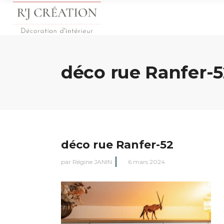
déco rue Ranfer-5
déco rue Ranfer-52
par
Régine JANIN
6 mars 2024