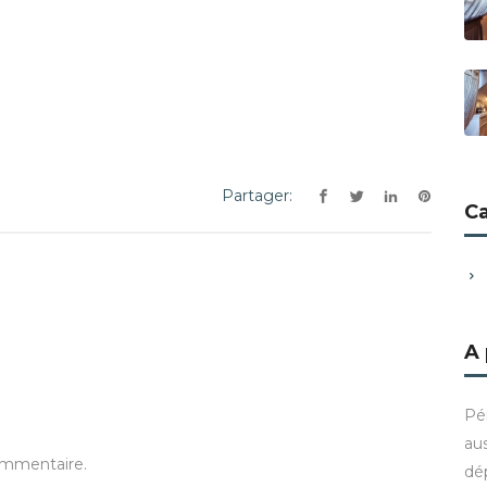
Partager:
C
A
Pé
aus
ommentaire.
dé