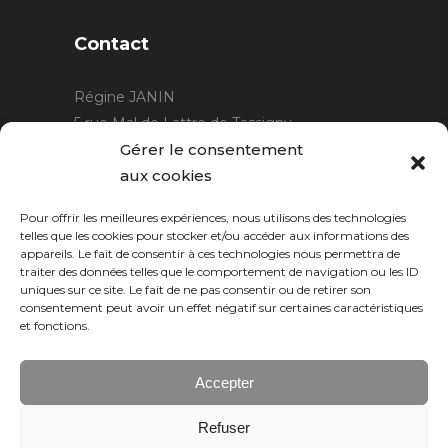
Contact
Régine JANIN
5 rue Mal de Lattre de Tassigny
21220 Gevrey Chambertin
Gérer le consentement
06 15 15 80 29
aux cookies
contact@rjcreation.com
Pour offrir les meilleures expériences, nous utilisons des technologies
Horaires :
sur rendez-vous
.
telles que les cookies pour stocker et/ou accéder aux informations des
appareils. Le fait de consentir à ces technologies nous permettra de
traiter des données telles que le comportement de navigation ou les ID
uniques sur ce site. Le fait de ne pas consentir ou de retirer son
consentement peut avoir un effet négatif sur certaines caractéristiques
et fonctions.
Accepter
Refuser