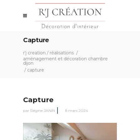
Capture
r'j creation
/
réalisations
/
aménagement et décoration chambre
dijon
/
capture
Capture
par
Régine JANIN
6 mars 2024