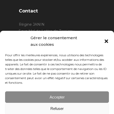
Contact
Régine JANIN
5 rue Mal de Lattre de Tassigny
21220 Gevrey Chambertin
Gérer le consentement
06 15 15 80 29
aux cookies
contact@rjcreation.com
Pour offrir les meilleures expériences, nous utilisons des technologies
Horaires :
sur rendez-vous
.
telles que les cookies pour stocker et/ou accéder aux informations des
appareils. Le fait de consentir à ces technologies nous permettra de
traiter des données telles que le comportement de navigation ou les ID
uniques sur ce site. Le fait de ne pas consentir ou de retirer son
consentement peut avoir un effet négatif sur certaines caractéristiques
et fonctions.
Accepter
Refuser