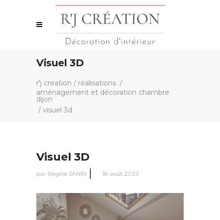
Visuel 3D
r'j creation
/
réalisations
/
aménagement et décoration chambre
dijon
/
visuel 3d
Visuel 3D
par
Régine JANIN
18 août 2023