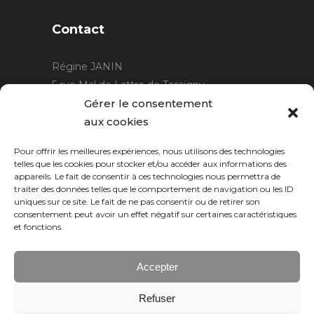
Contact
Régine JANIN
5 rue Mal de Lattre de Tassigny
21220 Gevrey Chambertin
Gérer le consentement
06 15 15 80 29
aux cookies
contact@rjcreation.com
Pour offrir les meilleures expériences, nous utilisons des technologies
Horaires :
sur rendez-vous
.
telles que les cookies pour stocker et/ou accéder aux informations des
appareils. Le fait de consentir à ces technologies nous permettra de
traiter des données telles que le comportement de navigation ou les ID
uniques sur ce site. Le fait de ne pas consentir ou de retirer son
consentement peut avoir un effet négatif sur certaines caractéristiques
et fonctions.
Accepter
Refuser