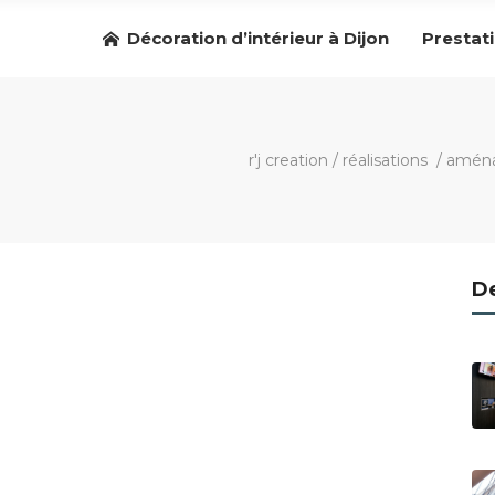
Décoration d’intérieur à Dijon
Prestat
r'j creation
/
réalisations
/
aména
De