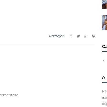
Partager:
C
A
Pé
ommentaire.
aus
dé