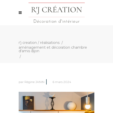
r'j creation
/
réalisations
/
aménagement et décoration chambre
d'amis dijon
/
par
Régine JANIN
6 mars 2024