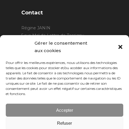
Contact
Régine JANIN
5 rue Mal de Lattre de Tassigny
21220 Gevrey Chambertin
Gérer le consentement
06 15 15 80 29
aux cookies
contact@rjcreation.com
Pour offrir les meilleures expériences, nous utilisons des technologies
Horaires :
sur rendez-vous
.
telles que les cookies pour stocker et/ou accéder aux informations des
appareils. Le fait de consentir à ces technologies nous permettra de
traiter des données telles que le comportement de navigation ou les ID
uniques sur ce site. Le fait de ne pas consentir ou de retirer son
consentement peut avoir un effet négatif sur certaines caractéristiques
et fonctions.
Accepter
Refuser