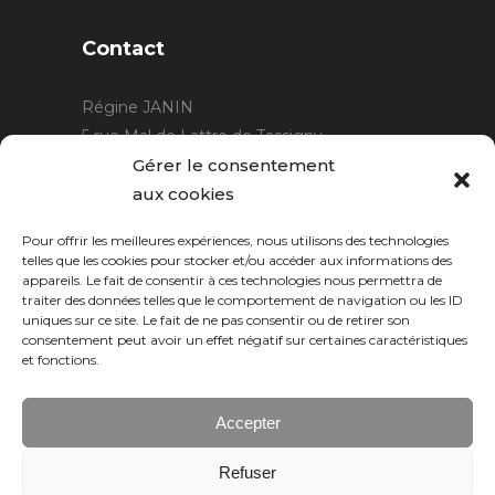
Contact
Régine JANIN
5 rue Mal de Lattre de Tassigny
21220 Gevrey Chambertin
Gérer le consentement
06 15 15 80 29
aux cookies
contact@rjcreation.com
Pour offrir les meilleures expériences, nous utilisons des technologies
Horaires :
sur rendez-vous
.
telles que les cookies pour stocker et/ou accéder aux informations des
appareils. Le fait de consentir à ces technologies nous permettra de
traiter des données telles que le comportement de navigation ou les ID
uniques sur ce site. Le fait de ne pas consentir ou de retirer son
consentement peut avoir un effet négatif sur certaines caractéristiques
et fonctions.
Accepter
Refuser