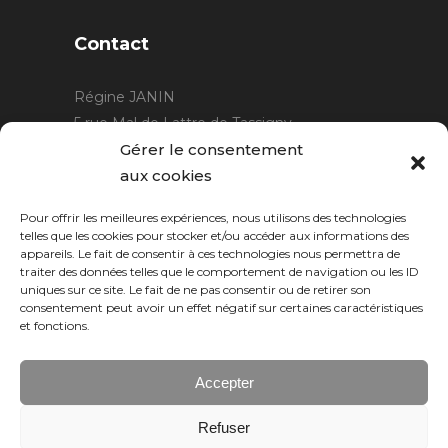
Contact
Régine JANIN
5 rue Mal de Lattre de Tassigny
21220 Gevrey Chambertin
Gérer le consentement
06 15 15 80 29
aux cookies
contact@rjcreation.com
Pour offrir les meilleures expériences, nous utilisons des technologies
Horaires :
sur rendez-vous
.
telles que les cookies pour stocker et/ou accéder aux informations des
appareils. Le fait de consentir à ces technologies nous permettra de
traiter des données telles que le comportement de navigation ou les ID
uniques sur ce site. Le fait de ne pas consentir ou de retirer son
consentement peut avoir un effet négatif sur certaines caractéristiques
et fonctions.
Accepter
Refuser