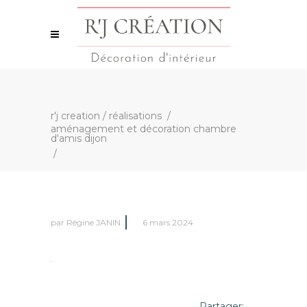
r'j creation
/
réalisations
/
aménagement et décoration chambre
d'amis dijon
/
par
Régine JANIN
6 mars 2024
Partager: