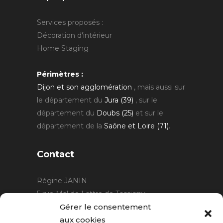
Services proposés :
Décoration d'intérieur
Home Staging
Périmètres :
Dijon et son agglomération
, mais aussi sur
le département du
Jura (39)
, sur le
département du
Doubs (25)
et sur le
département de la
Saône et Loire (71)
.
Contact
Régine JANIN
5 rue Mal de Lattre de Tassigny
21220 Gevrey Chambertin
Gérer le consentement
06 15 15 80 29
aux cookies