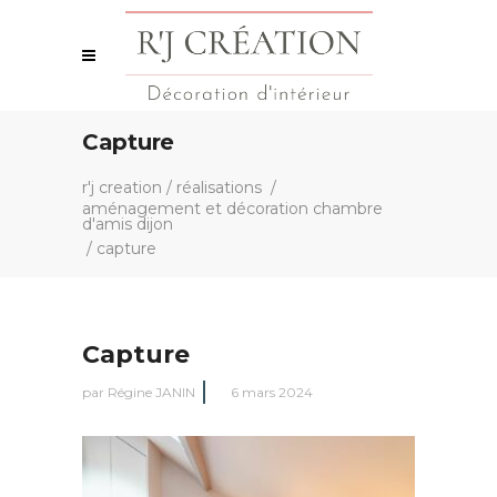
Capture
r'j creation
/
réalisations
/
aménagement et décoration chambre
d'amis dijon
/
capture
Capture
par
Régine JANIN
6 mars 2024