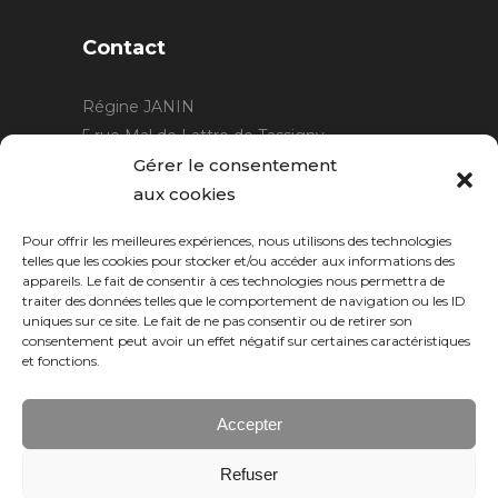
Contact
Régine JANIN
5 rue Mal de Lattre de Tassigny
21220 Gevrey Chambertin
Gérer le consentement
06 15 15 80 29
aux cookies
contact@rjcreation.com
Pour offrir les meilleures expériences, nous utilisons des technologies
Horaires :
sur rendez-vous
.
telles que les cookies pour stocker et/ou accéder aux informations des
appareils. Le fait de consentir à ces technologies nous permettra de
traiter des données telles que le comportement de navigation ou les ID
uniques sur ce site. Le fait de ne pas consentir ou de retirer son
consentement peut avoir un effet négatif sur certaines caractéristiques
et fonctions.
Accepter
Refuser