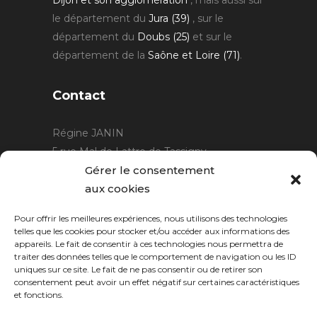
le département du
Jura (39)
, sur le
département du
Doubs (25)
et sur le
département de la
Saône et Loire (71)
.
Contact
Régine JANIN
5 rue Mal de Lattre de Tassigny
21220 Gevrey Chambertin
Gérer le consentement
06 15 15 80 29
aux cookies
contact@rjcreation.com
Pour offrir les meilleures expériences, nous utilisons des technologies
Horaires :
sur rendez-vous
.
telles que les cookies pour stocker et/ou accéder aux informations des
appareils. Le fait de consentir à ces technologies nous permettra de
traiter des données telles que le comportement de navigation ou les ID
uniques sur ce site. Le fait de ne pas consentir ou de retirer son
consentement peut avoir un effet négatif sur certaines caractéristiques
et fonctions.