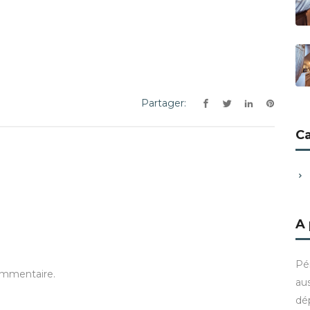
Partager:
C
A
Pé
ommentaire.
aus
dé