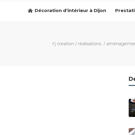
Décoration d’intérieur à Dijon
Prestat
r'j creation
/
réalisations
/
aménagement e
De