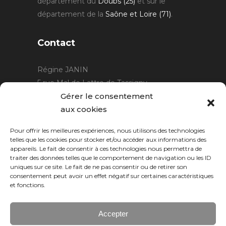
département du
Doubs (25)
et sur le
département de la
Saône et Loire (71)
.
Contact
Régine JANIN
5 rue Mal de Lattre de Tassigny
21220 Gevrey Chambertin
Gérer le consentement
06 15 15 80 29
aux cookies
contact@rjcreation.com
Pour offrir les meilleures expériences, nous utilisons des technologies
Horaires :
sur rendez-vous
.
telles que les cookies pour stocker et/ou accéder aux informations des
appareils. Le fait de consentir à ces technologies nous permettra de
traiter des données telles que le comportement de navigation ou les ID
uniques sur ce site. Le fait de ne pas consentir ou de retirer son
consentement peut avoir un effet négatif sur certaines caractéristiques
et fonctions.
Accepter