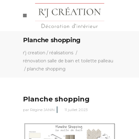
Planche shopping
r'j creation
/
réalisations
/
rénovation salle de bain et toilette palleau
/
planche shopping
Planche shopping
par
Régine JANIN
11 juillet 2023