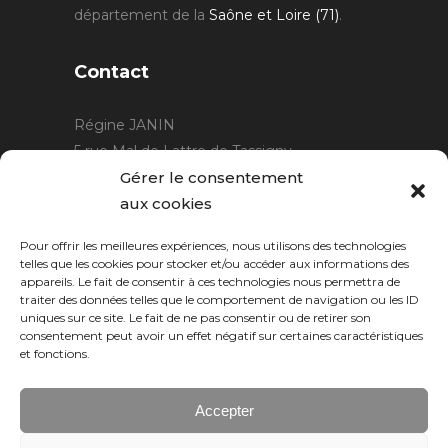
département de la
Saône et Loire (71)
.
Contact
Régine JANIN
5 rue Mal de Lattre de Tassigny
21220 Gevrey Chambertin
Gérer le consentement
06 15 15 80 29
aux cookies
contact@rjcreation.com
Pour offrir les meilleures expériences, nous utilisons des technologies
Horaires :
sur rendez-vous
.
telles que les cookies pour stocker et/ou accéder aux informations des
appareils. Le fait de consentir à ces technologies nous permettra de
traiter des données telles que le comportement de navigation ou les ID
uniques sur ce site. Le fait de ne pas consentir ou de retirer son
consentement peut avoir un effet négatif sur certaines caractéristiques
et fonctions.
Accepter